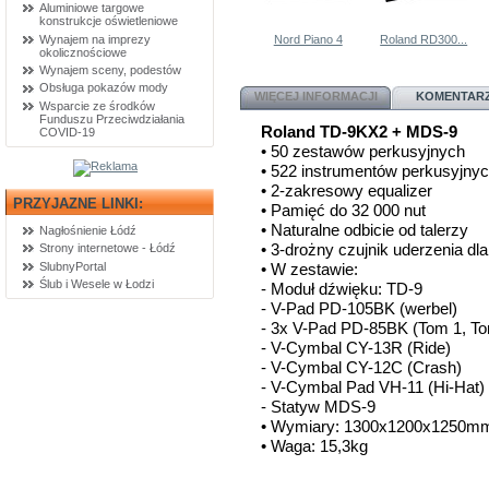
Aluminiowe targowe
konstrukcje oświetleniowe
Wynajem na imprezy
Nord Piano 4
Roland RD300...
okolicznościowe
Wynajem sceny, podestów
Obsługa pokazów mody
WIĘCEJ INFORMACJI
KOMENTARZ
Wsparcie ze środków
Funduszu Przeciwdziałania
Roland TD-9KX2 + MDS-9
COVID-19
• 50 zestawów perkusyjnych
• 522 instrumentów perkusyjny
• 2-zakresowy equalizer
PRZYJAZNE LINKI:
• Pamięć do 32 000 nut
• Naturalne odbicie od talerzy
Nagłośnienie Łódź
• 3-drożny czujnik uderzenia d
Strony internetowe - Łódź
SlubnyPortal
• W zestawie:
Ślub i Wesele w Łodzi
- Moduł dźwięku: TD-9
- V-Pad PD-105BK (werbel)
- 3x V-Pad PD-85BK (Tom 1, To
- V-Cymbal CY-13R (Ride)
- V-Cymbal CY-12C (Crash)
- V-Cymbal Pad VH-11 (Hi-Hat)
- Statyw MDS-9
• Wymiary: 1300x1200x1250m
• Waga: 15,3kg