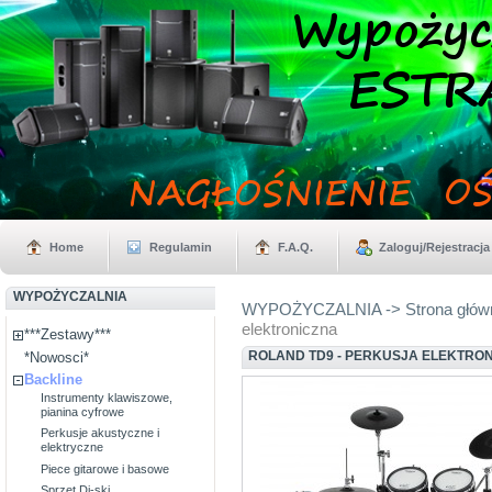
Home
Regulamin
F.A.Q.
Zaloguj/Rejestracja
WYPOŻYCZALNIA
WYPOŻYCZALNIA -> Strona głów
elektroniczna
***Zestawy***
ROLAND TD9 - PERKUSJA ELEKTRO
*Nowosci*
Backline
Instrumenty klawiszowe,
pianina cyfrowe
Perkusje akustyczne i
elektryczne
Piece gitarowe i basowe
Sprzęt Dj-ski