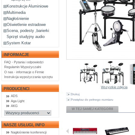
Konstrukcje Aluminiowe
Multimedia
Nagłośnienie
Oświetlenie estradowe
Scena, podesty ,barierki
Sprzęt studyjny audio
System Kotar
INFORMACJE
FAQ - Pytania i odpowiedzi
Regulamin Wypożyczalni
O nas - informacje o Firmie
Instrukcja wypożyczania sprzętu
Wszystkie zdjęcia
PRODUCENCI
Drukuj
ADS
Powiększ do pełnego rozmiaru
Aga Light
AKG
W TEJ SAMEJ KATEGORII
NASZE USŁUGI, INFO
Nagłośnienie konferencji