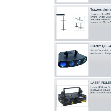
Trawers alumi
Trawers T-FRAME 
świateł w dół UN
aluminiumiowy do 
szerokość 60cm C
Eurolite QDF-4 
Poczwórny efekt s
niebieskich i biał
LASER FIOLE
Laser: 300mW Fiol
mozliwości i duża 
przez laser wzora