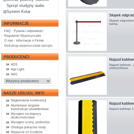
Sprzęt studyjny audio
System Kotar
Słupek odgrod
Słupek odgrodzeni
INFORMACJE
taśmą
FAQ - Pytania i odpowiedzi
Regulamin Wypożyczalni
O nas - informacje o Firmie
Instrukcja wypożyczania sprzętu
PRODUCENCI
Najazd kablowy
ADS
Najazd kablowy -
1000x250mm
Aga Light
AKG
NASZE USŁUGI, INFO
Nagłośnienie konferencji
Najazd kablow
Aluminiowe targowe
konstrukcje oświetleniowe
Najazd kablowy 
Wynajem na imprezy
okolicznościowe
Wynajem sceny, podestów
Obsługa pokazów mody
Wsparcie ze środków