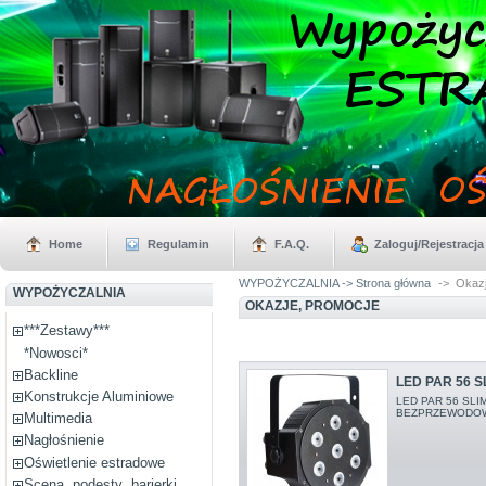
Home
Regulamin
F.A.Q.
Zaloguj/Rejestracja
WYPOŻYCZALNIA -> Strona główna
->
Okazj
WYPOŻYCZALNIA
OKAZJE, PROMOCJE
***Zestawy***
*Nowosci*
Backline
LED PAR 56 
Konstrukcje Aluminiowe
LED PAR 56 SLI
BEZPRZEWODOWY ,
Multimedia
Nagłośnienie
Oświetlenie estradowe
Scena, podesty ,barierki