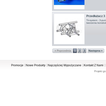
Przedłużacz 3 
Tri-system - 3-pu
tworzenia konstru
« Poprzednia
1
2
3
Następna »
Promocje
Nowe Produkty
Najczęściej Wypożyczane
Kontakt Z Nami
Projekt gr