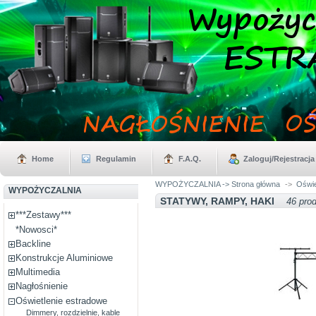
Home
Regulamin
F.A.Q.
Zaloguj/Rejestracja
WYPOŻYCZALNIA -> Strona główna
->
Oświe
WYPOŻYCZALNIA
STATYWY, RAMPY, HAKI
46 pro
***Zestawy***
*Nowosci*
Backline
Konstrukcje Aluminiowe
Multimedia
Nagłośnienie
Oświetlenie estradowe
Dimmery, rozdzielnie, kable