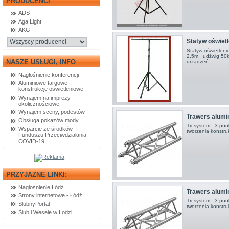
PRODUCENCI
ADS
Aga Light
AKG
Statyw oświet
Statyw oświetlen
2,5m, udźwig 50k
NASZE USŁUGI, INFO
urządzeń.
Nagłośnienie konferencji
Aluminiowe targowe
konstrukcje oświetleniowe
Wynajem na imprezy
okolicznościowe
Wynajem sceny, podestów
Trawers alum
Obsługa pokazów mody
Tri-system - 3-pu
Wsparcie ze środków
tworzenia konstruk
Funduszu Przeciwdziałania
COVID-19
PRZYJAZNE LINKI:
Nagłośnienie Łódź
Trawers alumi
Strony internetowe - Łódź
Tri-system - 3-pu
SlubnyPortal
tworzenia konstruk
Ślub i Wesele w Łodzi