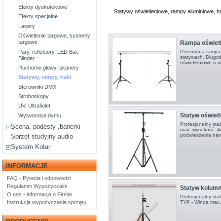
Efekty dyskotekowe
Statywy oświetleniowe, rampy aluminiowe, h
Efekty specjalne
Lasery
Oświetlenie targowe, systemy
targowe
Rampa oświetl
Pary, reflektory, LED Bar,
Przenośna rampa 
statywach. Długoś
Blinder
oświetleniowe o w
Ruchome głowy, skanery
Statywy, rampy, haki
Sterowniki DMX
Stroboskopy
UV, Ultrafiolet
Statyw oświetl
Wytwornice dymu
Profesjonalny sta
Scena, podesty ,barierki
max. wysokość 4m
podwieszenia naw
Sprzęt studyjny audio
System Kotar
INFORMACJE
FAQ - Pytania i odpowiedzi
Regulamin Wypożyczalni
Statyw kolumno
O nas - informacje o Firmie
Profesjonalny sta
TYP - Winda max
Instrukcja wypożyczania sprzętu