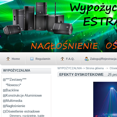
Home
Regulamin
F.A.Q.
Zaloguj/Rejestracja
WYPOŻYCZALNIA -> Strona główna
->
Oświe
WYPOŻYCZALNIA
EFEKTY DYSKOTEKOWE
25 pr
***Zestawy***
*Nowosci*
Backline
Konstrukcje Aluminiowe
Multimedia
Nagłośnienie
Oświetlenie estradowe
Dimmery, rozdzielnie, kable