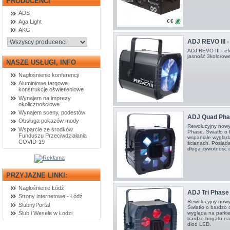
PRODUCENCI
ADS
Aga Light
AKG
ADJ REVO III -
ADJ REVO III - e
jasność 3kolorowe
NASZE USŁUGI, INFO
Nagłośnienie konferencji
Aluminiowe targowe
konstrukcje oświetleniowe
Wynajem na imprezy
okolicznościowe
Wynajem sceny, podestów
ADJ Quad Phase
Obsługa pokazów mody
Rewolucyjny nowy
Wsparcie ze środków
Phase. Światło o 
Funduszu Przeciwdziałania
wspaniale wygląd
COVID-19
ścianach. Posiad
długą żywotność 
PRZYJAZNE LINKI:
Nagłośnienie Łódź
ADJ Tri Phase -
Strony internetowe - Łódź
Rewolucyjny nowy 
SlubnyPortal
Światło o bardzo 
Ślub i Wesele w Łodzi
wygląda na parki
bardzo bogato na
diod LED.