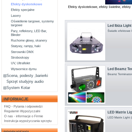
Efekty dyskotekowe
Efekty dyskotekowe, efekty świetlne, efekt
Efekty specjalne
Lasery
Oświetlenie targowe, systemy
targowe
Led Ibiza Light 
Pary, reflektory, LED Bar,
Światło efektowe 
Blinder
Ruchome głowy, skanery
Statywy, rampy, haki
Sterowniki DMX
Stroboskopy
UV, Ultrafiolet
Led Beamz Term
Wytwornice dymu
Beamz Terminator
Scena, podesty ,barierki
Sprzęt studyjny audio
System Kotar
INFORMACJE
FAQ - Pytania i odpowiedzi
Regulamin Wypożyczalni
LED Matrix Ligh
O nas - informacje o Firmie
LED Matrix Light 
Instrukcja wypożyczania sprzętu