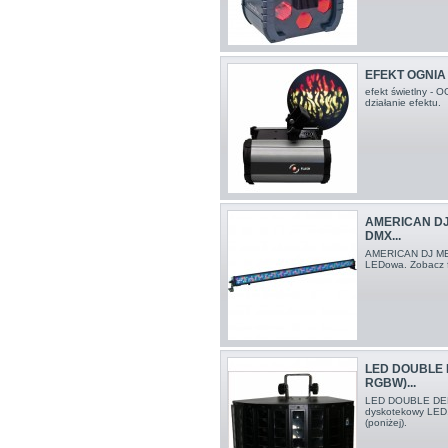
EFEKT OGNIA
efekt świetlny - O
działanie efektu.
AMERICAN DJ
DMX...
AMERICAN DJ MEG
LEDowa. Zobacz fi
LED DOUBLE 
RGBW)...
LED DOUBLE DER
dyskotekowy LED,
(poniżej).