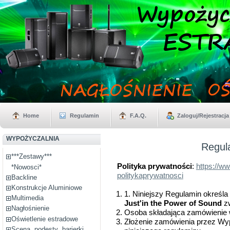
Home
Regulamin
F.A.Q.
Zaloguj/Rejestracja
WYPOŻYCZALNIA
Regul
***Zestawy***
Polityka prywatności
:
https://w
*Nowosci*
politykaprywatnosci
Backline
Konstrukcje Aluminiowe
1. Niniejszy Regulamin określa
Multimedia
Just'in the Power of Sound
z
Nagłośnienie
Osoba składająca zamówienie 
Oświetlenie estradowe
Złożenie zamówienia przez Wy
Scena, podesty ,barierki