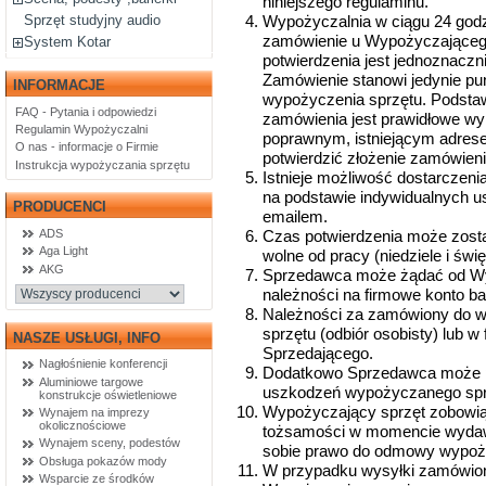
niniejszego regulaminu.
Sprzęt studyjny audio
Wypożyczalnia w ciągu 24 godz
zamówienie u Wypożyczającego 
System Kotar
potwierdzenia jest jednoznacz
Zamówienie stanowi jedynie pu
INFORMACJE
wypożyczenia sprzętu. Podsta
FAQ - Pytania i odpowiedzi
zamówienia jest prawidłowe wy
Regulamin Wypożyczalni
poprawnym, istniejącym adrese
O nas - informacje o Firmie
potwierdzić złożenie zamówieni
Instrukcja wypożyczania sprzętu
Istnieje możliwość dostarczeni
na podstawie indywidualnych 
PRODUCENCI
emailem.
ADS
Czas potwierdzenia może zost
Aga Light
wolne od pracy (niedziele i świę
AKG
Sprzedawca może żądać od Wyp
należności na firmowe konto b
Należności za zamówiony do w
sprzętu (odbiór osobisty) lub 
NASZE USŁUGI, INFO
Sprzedającego.
Nagłośnienie konferencji
Dodatkowo Sprzedawca może p
Aluminiowe targowe
uszkodzeń wypożyczanego sprzę
konstrukcje oświetleniowe
Wypożyczający sprzęt zobowią
Wynajem na imprezy
okolicznościowe
tożsamości w momencie wydaw
Wynajem sceny, podestów
sobie prawo do odmowy wypoży
Obsługa pokazów mody
W przypadku wysyłki zamówio
Wsparcie ze środków