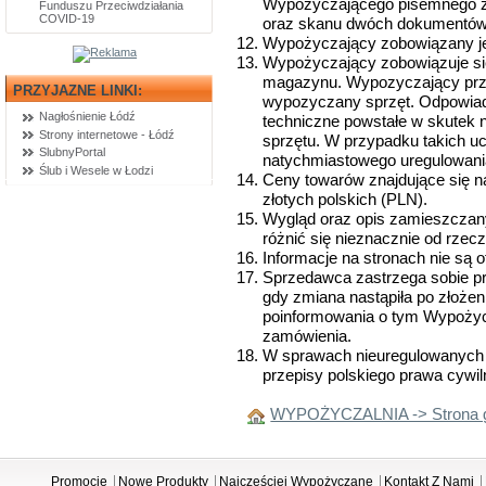
Wypożyczającego pisemnego za
Funduszu Przeciwdziałania
COVID-19
oraz skanu dwóch dokumentów
Wypożyczający zobowiązany j
Wypożyczający zobowiązuje się
magazynu. Wypozyczający prze
PRZYJAZNE LINKI:
wypozyczany sprzęt. Odpowiada
Nagłośnienie Łódź
techniczne powstałe w skutek
Strony internetowe - Łódź
sprzętu. W przypadku takich u
SlubnyPortal
natychmiastowego uregulowan
Ślub i Wesele w Łodzi
Ceny towarów znajdujące się 
złotych polskich (PLN).
Wygląd oraz opis zamieszczan
różnić się nieznacznie od rzec
Informacje na stronach nie są 
Sprzedawca zastrzega sobie p
gdy zmiana nastąpiła po złoże
poinformowania o tym Wypożyc
zamówienia.
W sprawach nieuregulowanych
przepisy polskiego prawa cywil
WYPOŻYCZALNIA -> Strona 
Promocje
Nowe Produkty
Najczęściej Wypożyczane
Kontakt Z Nami