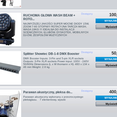
Dostępny
100
RUCHOMA GŁOWA WASH BEAM +
ROTO...
WYNAJMI
NAJWYŻSZEJ JAKOŚCI SUPER MOCNE DIODY 15W,
ZOOM 7-60 STOPNI!!! ROTACYJNA TARCZA WASH,
Wyświet
WAGA 19KG !!! IDEALNA DO INSTALACJI
SCENICZNYCH, KLUBÓW, DYSKOTEK, MOBILNYCH
DJ-ÓW, ZESPOŁÓW MUZYCZNYCH
Dostępny
50
Splitter Showtec DB-1-8 DMX Booster
DMX Booster Inputs: 3-Pin and 5-pin XLR sockets
WYNAJMI
Outputs: 3-Pin XLR sockets Power input: 100V - 240V
50/60Hz Dimensions (L x W thomann x H): 483 x 134 x
Wyświet
46 mm Weight: 2.6 kg
Dostępny
400
Parawan akustyczny, pleksa do...
Parawan akustyczny wykonany z przezroczystego
WYNAJMI
pleksiglasu. 7 elementowy, wysoki
Wyświet