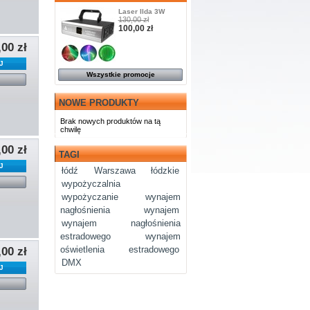
Laser Ilda 3W
130,00 zł
100,00 zł
,00 zł
J
Wszystkie promocje
l
NOWE PRODUKTY
Brak nowych produktów na tą
chwilę
,00 zł
TAGI
J
łódź
Warszawa
łódzkie
l
wypożyczalnia
wypożyczanie
wynajem
nagłośnienia
wynajem
wynajem nagłośnienia
estradowego
wynajem
oświetlenia estradowego
,00 zł
DMX
J
l