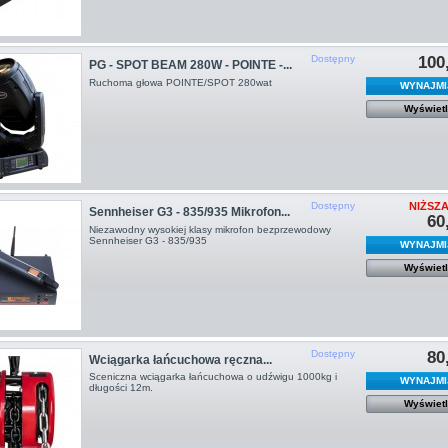
Dostępny
100
PG - SPOT BEAM 280W - POINTE -...
Ruchoma głowa POINTE/SPOT 280wat
WYNAJMI
Wyświet
Dostępny
NIŻSZ
Sennheiser G3 - 835/935 Mikrofon...
60
Niezawodny wysokiej klasy mikrofon bezprzewodowy
Sennheiser G3 - 835/935
WYNAJMI
Wyświet
Dostępny
80
Wciągarka łańcuchowa ręczna...
Sceniczna wciągarka łańcuchowa o udźwigu 1000kg i
WYNAJMI
długości 12m.
Wyświet