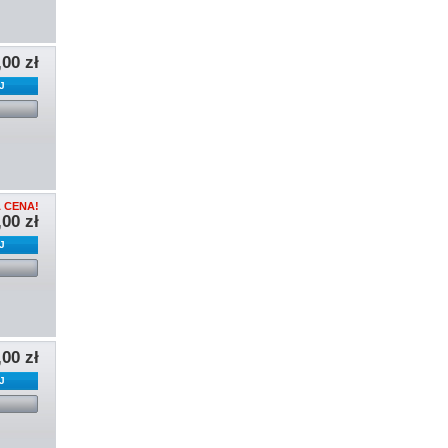
,00 zł
J
l
A CENA!
,00 zł
J
l
,00 zł
J
l