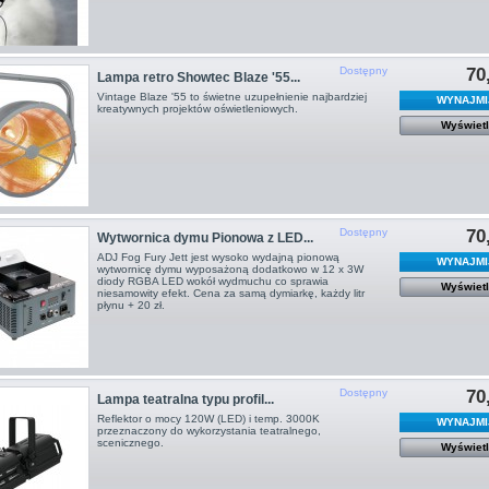
Dostępny
70
Lampa retro Showtec Blaze '55...
Vintage Blaze '55 to świetne uzupełnienie najbardziej
WYNAJMI
kreatywnych projektów oświetleniowych.
Wyświet
Dostępny
70
Wytwornica dymu Pionowa z LED...
ADJ Fog Fury Jett jest wysoko wydajną pionową
WYNAJMI
wytwornicę dymu wyposażoną dodatkowo w 12 x 3W
diody RGBA LED wokół wydmuchu co sprawia
Wyświet
niesamowity efekt. Cena za samą dymiarkę, każdy litr
płynu + 20 zł.
Dostępny
70
Lampa teatralna typu profil...
Reflektor o mocy 120W (LED) i temp. 3000K
WYNAJMI
przeznaczony do wykorzystania teatralnego,
scenicznego.
Wyświet