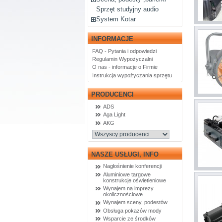
Sprzęt studyjny audio
System Kotar
INFORMACJE
FAQ - Pytania i odpowiedzi
Regulamin Wypożyczalni
O nas - informacje o Firmie
Instrukcja wypożyczania sprzętu
PRODUCENCI
ADS
Aga Light
AKG
NASZE USŁUGI, INFO
Nagłośnienie konferencji
Aluminiowe targowe
konstrukcje oświetleniowe
Wynajem na imprezy
okolicznościowe
Wynajem sceny, podestów
Obsługa pokazów mody
Wsparcie ze środków