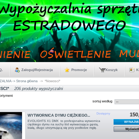
Q.
Zaloguj/Rejestracja
Promocje
Koszyk
K
LNIA -> Strona główna
->
*Nowosci*
SCI*
206 produkty wypożyczalni
ortyment
sortuj według
Dostępny
150
WYTWORNICA DYMU CIĘŻKIEGO...
EVOLIGHTS X1 DMX to profesjonalna wytwornica
WYNAJMI
ciężkiego dymu na suchy lód wytwarzająca gęstą,
białą, długo utrzymującą się przy podłodze mgłę.
Wyświet