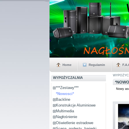
Home
Regulamin
F.A.
WYPOŻYCZA
WYPOŻYCZALNIA
*NOWO
***Zestawy***
Nowy as
*Nowosci*
Backline
Konstrukcje Aluminiowe
Multimedia
Nagłośnienie
Oświetlenie estradowe
Scena, podesty ,barierki