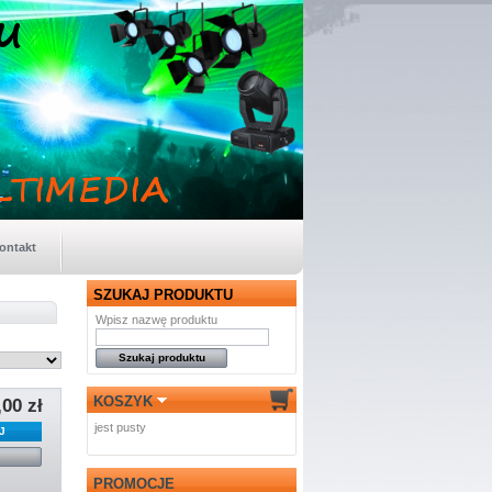
ontakt
SZUKAJ PRODUKTU
Wpisz nazwę produktu
KOSZYK
,00 zł
jest pusty
J
l
PROMOCJE