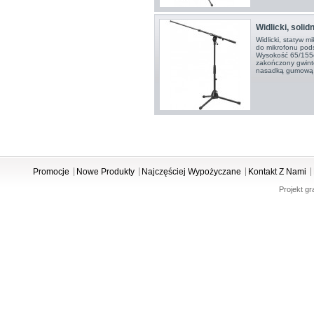
Widlicki, solid
Widlicki, statyw 
do mikrofonu podsł
Wysokość 65/155c
zakończony gwint
nasadką gumową 
Promocje
Nowe Produkty
Najczęściej Wypożyczane
Kontakt Z Nami
Projekt gr