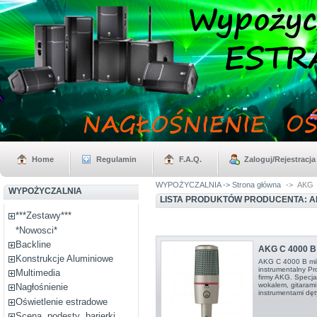
Home
Regulamin
F.A.Q.
Zaloguj/Rejestracja
WYPOŻYCZALNIA -> Strona główna
->
AKG
WYPOŻYCZALNIA
LISTA PRODUKTÓW PRODUCENTA: 
***Zestawy***
*Nowosci*
Backline
AKG C 4000 B 
Konstrukcje Aluminiowe
AKG C 4000 B mik
instrumentalny Pr
Multimedia
firmy AKG. Specja
wokalem, gitarami
Nagłośnienie
instrumentami dęt
Oświetlenie estradowe
Scena, podesty ,barierki