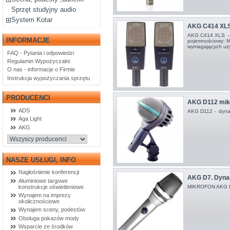
Sprzęt studyjny audio
System Kotar
AKG C414 XLS -
AKG C414 XLS - i
INFORMACJE
pojemnościowy: Mi
wymagających uż
FAQ - Pytania i odpowiedzi
Regulamin Wypożyczalni
O nas - informacje o Firmie
Instrukcja wypożyczania sprzętu
PRODUCENCI
AKG D112 mikr
ADS
AKG D112 - dynam
Aga Light
AKG
NASZE USŁUGI, INFO
Nagłośnienie konferencji
AKG D7. Dynam
Aluminiowe targowe
konstrukcje oświetleniowe
MIKROFON AKG D7
Wynajem na imprezy
okolicznościowe
Wynajem sceny, podestów
Obsługa pokazów mody
Wsparcie ze środków