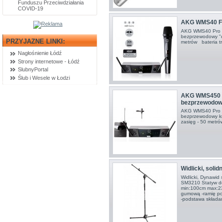
Funduszu Przeciwdziałania
COVID-19
AKG WMS40 Fle
AKG WMS40 Pro Fl
bezprzewodowy "d
PRZYJAZNE LINKI:
metrów bateria t
Nagłośnienie Łódź
Strony internetowe - Łódź
SlubnyPortal
Ślub i Wesele w Łodzi
AKG WMS450 
bezprzewodowy
AKG WMS40 Pro Fl
bezprzewodowy kr
zasięg - 50 metró
Widlicki, solid
Widlicki, Dynawid
SM3210 Statyw do
min:100cm max:2
gumową -ramię po
-podstawa skład