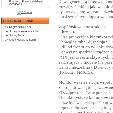
Nowa generacja flagowych mo
Funduszu Przeciwdziałania
COVID-19
rozwiązań takich jak: współo
dyspersja, przetwarzanie dźwi
i maksymalnym dopasowaniem
PRZYJAZNE LINKI:
Współosiowa konstrukcja,
Nagłośnienie Łódź
Filtry FIR,
Strony internetowe - Łódź
SlubnyPortal
Ultra-precyzyjna kierunkowoś
Ślub i Wesele w Łodzi
Obracalna tuba (dyspersja 90°
Grill od frontu do tyłu obudow
Uchwyt na spodzie urządzenia
FMX jest to seria aktywnych
zawierająca 3 modele (na prze
wzmacniacze klasy D o mocy
(FMX12 i FMX15).
Monitor wraz ze swoją współos
zaprojektowaną tubą i zaawan
FIR zapewnia równe pokrycie 
Charakterystyka kierunkowa tu
może być w łatwy sposób odwr
poprzez obrócenie samej tub
Co więcej, możliwość wyboru 