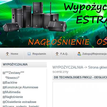
Home
Regulamin
F.A.Q.
Zaloguj/Rejestracja
WYPOŻYCZALNIA
WYPOŻYCZALNIA -> Strona głów
sceniczny
***Zestawy***
DB TECHNOLOGIES FMX12 - ODSŁUC
*Nowosci*
Backline
Konstrukcje Aluminiowe
Multimedia
Nagłośnienie
Oświetlenie estradowe
Scena, podesty ,barierki