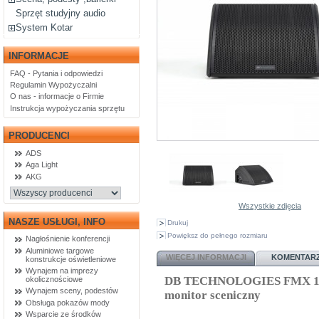
Sprzęt studyjny audio
System Kotar
INFORMACJE
FAQ - Pytania i odpowiedzi
Regulamin Wypożyczalni
O nas - informacje o Firmie
Instrukcja wypożyczania sprzętu
PRODUCENCI
ADS
Aga Light
AKG
Wszystkie zdjęcia
NASZE USŁUGI, INFO
Drukuj
Powiększ do pełnego rozmiaru
Nagłośnienie konferencji
Aluminiowe targowe
WIĘCEJ INFORMACJI
KOMENTARZ
konstrukcje oświetleniowe
Wynajem na imprezy
DB TECHNOLOGIES FMX 12 a
okolicznościowe
Wynajem sceny, podestów
monitor sceniczny
Obsługa pokazów mody
Wsparcie ze środków